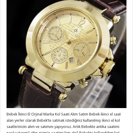
Bebek İkinci El Orjinal Marka Kol Saati Alım Satım Bebek ikinci el saat
alan yerler olarak Bebek’te satmak istediğiniz kullanılmış ikinci el kol
saatlerinizin alım ve satımını yapıyoruz. Artık Bebekte antika saatimi
nasıl satarım? altın gümüş saatimi kim alır? Bebekte kullandığım kol