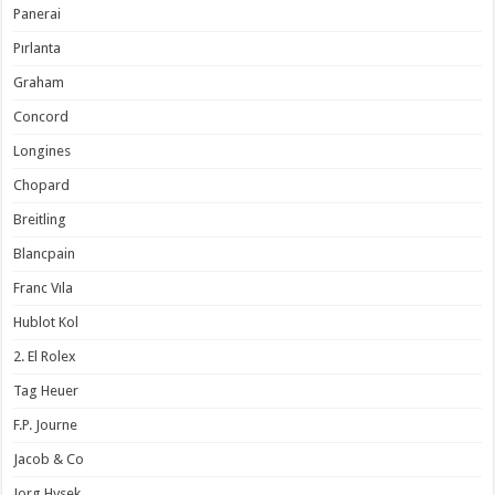
Panerai
Pırlanta
Graham
Concord
Longines
Chopard
Breitling
Blancpain
Franc Vıla
Hublot Kol
2. El Rolex
Tag Heuer
F.P. Journe
Jacob & Co
Jorg Hysek