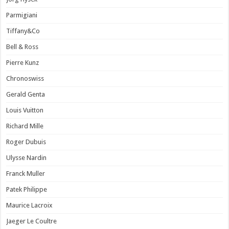
Parmigiani
Tiffany&Co
Bell & Ross
Pierre Kunz
Chronoswiss
Gerald Genta
Louis Vuitton
Richard Mille
Roger Dubuis
Ulysse Nardin
Franck Muller
Patek Philippe
Maurice Lacroix
Jaeger Le Coultre