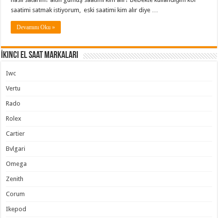
saatimi satmak istiyorum, eski saatimi kim alır diye …
Devamını Oku »
İkinci El Saat Markaları
Iwc
Vertu
Rado
Rolex
Cartier
Bvlgari
Omega
Zenith
Corum
Ikepod