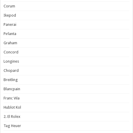
Corum
Ikepod
Panerai
Pırlanta
Graham
Concord
Longines
Chopard
Breitling
Blancpain
Franc Vıla
Hublot Kol
2. El Rolex
Tag Heuer