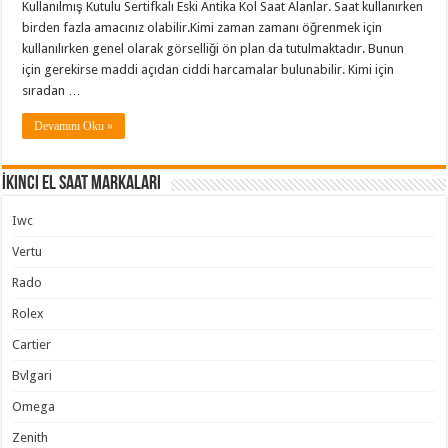
Kullanılmış Kutulu Sertifkalı Eski Antika Kol Saat Alanlar. Saat kullanırken
birden fazla amacınız olabilir.Kimi zaman zamanı öğrenmek için
kullanılırken genel olarak görselliği ön plan da tutulmaktadır. Bunun
için gerekirse maddi açıdan ciddi harcamalar bulunabilir. Kimi için
sıradan …
Devamını Oku »
İkinci El Saat Markaları
Iwc
Vertu
Rado
Rolex
Cartier
Bvlgari
Omega
Zenith