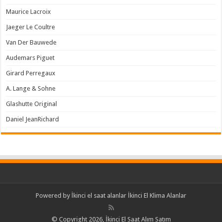
Maurice Lacroix
Jaeger Le Coultre
Van Der Bauwede
Audemars Piguet
Girard Perregaux
A. Lange & Sohne
Glashutte Original
Daniel JeanRichard
Powered by
İkinci el saat alanlar
İkinci El Klima Alanlar
© Copyright 2026, İkinci El Saat Alım Satım