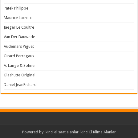
Patek Philippe
Maurice Lacroix
Jaeger Le Coultre
Van Der Bauwede
Audemars Piguet
Girard Perregaux
A. Lange & Sohne
Glashutte Original
Daniel JeanRichard
Powered by
İkinci el saat alanlar
İkinci El Klima Alanlar