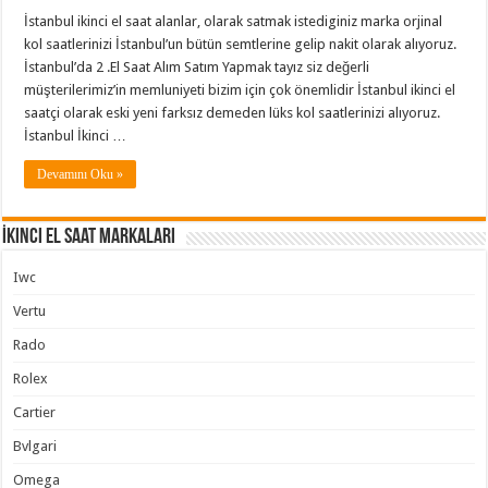
İstanbul ikinci el saat alanlar, olarak satmak istediginiz marka orjinal
kol saatlerinizi İstanbul’un bütün semtlerine gelip nakit olarak alıyoruz.
İstanbul’da 2 .El Saat Alım Satım Yapmak tayız siz değerli
müşterilerimiz’in memluniyeti bizim için çok önemlidir İstanbul ikinci el
saatçi olarak eski yeni farksız demeden lüks kol saatlerinizi alıyoruz.
İstanbul İkinci …
Devamını Oku »
İkinci El Saat Markaları
Iwc
Vertu
Rado
Rolex
Cartier
Bvlgari
Omega