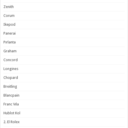
Zenith
Corum
Ikepod
Panerai
Pırlanta
Graham
Concord
Longines
Chopard
Breitling
Blancpain
Franc Vıla
Hublot Kol
2. El Rolex