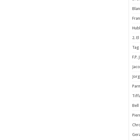
Blan
Fran
Hubl
2. E
Tag
F.P.
Jac
Jorg
Parm
Tif
Bell
Pier
Chr
Gera