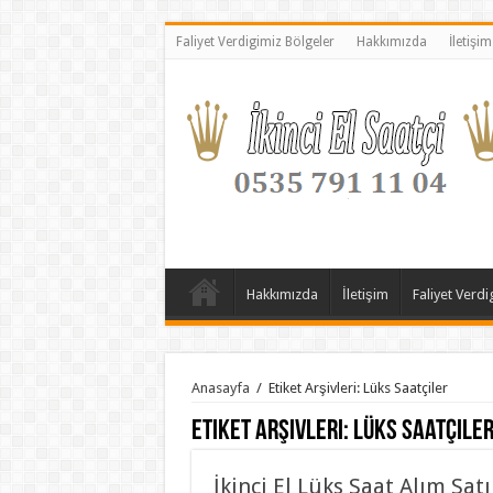
Faliyet Verdigimiz Bölgeler
Hakkımızda
İletişim
Hakkımızda
İletişim
Faliyet Verdi
Anasayfa
/
Etiket Arşivleri: Lüks Saatçiler
Etiket Arşivleri:
Lüks Saatçile
İkinci El Lüks Saat Alım Sat