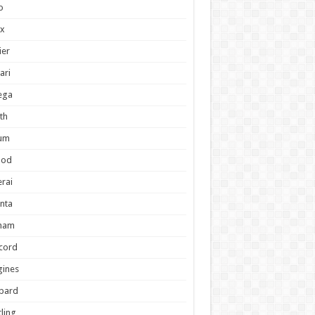
o
ex
ier
ari
ega
th
um
pod
rai
anta
ham
cord
gines
pard
tling