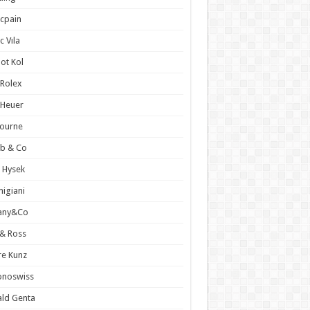
cpain
c Vıla
ot Kol
l Rolex
 Heuer
 Journe
ob & Co
 Hysek
igiani
fany&Co
 & Ross
re Kunz
onoswiss
ld Genta