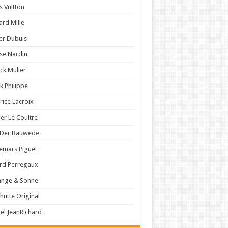
s Vuitton
ard Mille
er Dubuis
se Nardin
ck Muller
k Philippe
ice Lacroix
er Le Coultre
 Der Bauwede
emars Piguet
rd Perregaux
ange & Sohne
hutte Original
el JeanRichard