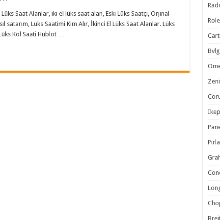
Rad
 Lüks Saat Alanlar, iki el lüks saat alan, Eski Lüks Saatçi, Orjinal
Rol
sıl satarım, Lüks Saatimi Kim Alır, İkinci El Lüks Saat Alanlar. Lüks
Lüks Kol Saati Hublot …
Cart
Bvlg
Om
Zeni
Cor
Ike
Pane
Pırl
Gra
Con
Lon
Cho
Brei