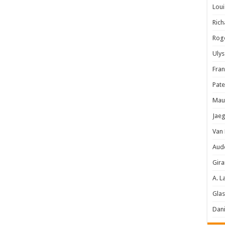
Loui
Rich
Rog
Ulys
Fran
Pate
Maur
Jaeg
Van
Aud
Gira
A. L
Glas
Dani