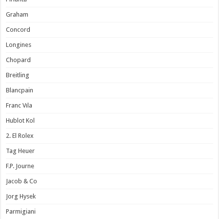
Graham
Concord
Longines
Chopard
Breitling
Blancpain
Franc Vıla
Hublot Kol
2. El Rolex
Tag Heuer
F.P. Journe
Jacob & Co
Jorg Hysek
Parmigiani