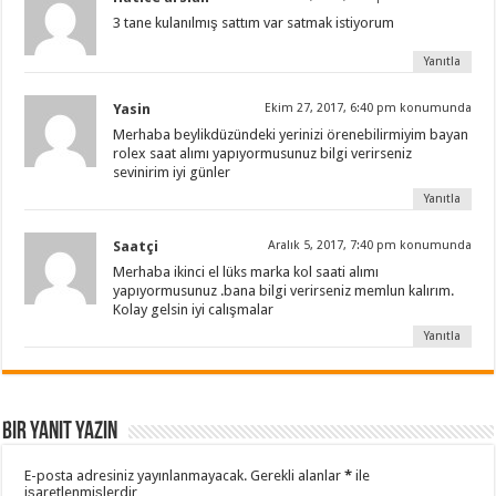
3 tane kulanılmış sattım var satmak istiyorum
Yanıtla
Yasin
Ekim 27, 2017, 6:40 pm konumunda
Merhaba beylikdüzündeki yerinizi örenebilirmiyim bayan
rolex saat alımı yapıyormusunuz bilgi verirseniz
sevinirim iyi günler
Yanıtla
Saatçi
Aralık 5, 2017, 7:40 pm konumunda
Merhaba ikinci el lüks marka kol saati alımı
yapıyormusunuz .bana bilgi verirseniz memlun kalırım.
Kolay gelsin iyi calışmalar
Yanıtla
Bir yanıt yazın
E-posta adresiniz yayınlanmayacak.
Gerekli alanlar
*
ile
işaretlenmişlerdir