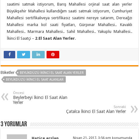
saatimi satmak istiyorum, Barış Mahallesi orjinal saat alan yerler
Büyükşehir Mahallesi kullandığım saati satmak istiyorum, Cumhuriyet
Mahallesi sertifikalıveya sertifikasız saatimi nereye satarım, Dereağzı
Mahallesi marka kol saati fiyatları, Gürpınar Mahallesi.. Kavaklı
Mahallesi.. Marmara Mahallesi.. Sahil Mahallesi.. Yakuplu Mahallesi..
İkinci El Saatçi –
2.El Saat Alan Yerler
.
Etiketler
BEYLIKDÜZÜ IKINCI EL SAAT ALAN YERLER
BEYLIKDÜZÜ IKINCI EL SAAT ALANLAR
Öncesi
Beylerbeyi İkinci El Saat Alan
Yerler
Sonraki
Çatalca İkinci El Saat Alan Yerler
3 yorumlar
Hatice arslan
Nisan 21, 2017, 3:56 pm konumunda