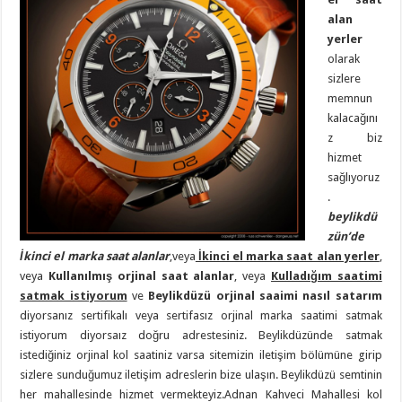
alan
yerler
olarak
sizlere
memnun
kalacağını
z biz
hizmet
sağlıyoruz
.
beylikdü
zün’de
İkinci el marka saat alanlar
,veya
İkinci el marka saat alan yerler
,
veya
Kullanılmış orjinal saat alanlar
, veya
Kulladığım saatimi
satmak istiyorum
ve
Beylikdüzü orjinal saaimi nasıl satarım
diyorsanız sertifikalı veya sertifasız orjinal marka saatimi satmak
istiyorum diyorsaız doğru adrestesiniz. Beylikdüzünde satmak
istediğiniz orjinal kol saatiniz varsa sitemizin iletişim bölümüne girip
sizlere sunduğumuz iletişim adreslerin bize ulaşın. Beylikdüzü semtinin
her mahallesinde hizmet vermekteyiz.Adnan Kahveci Mahallesi kol