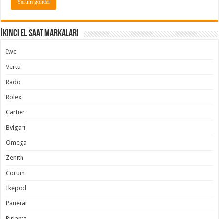
İkinci El Saat Markaları
Iwc
Vertu
Rado
Rolex
Cartier
Bvlgari
Omega
Zenith
Corum
Ikepod
Panerai
Pırlanta