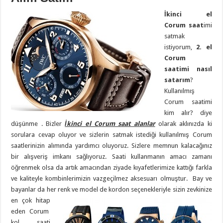
İkinci el
Corum saat
imi
satmak
istiyorum,
2. el
Corum
saatimi nasıl
satarım
?
Kullanılmış
Corum saatimi
kim alır? diye
düşünme . Bizler
İkinci el Corum saat alanlar
olarak aklınızda ki
sorulara cevap oluyor ve sizlerin satmak istediği kullanılmış Corum
saatlerinizin alımında yardımcı oluyoruz. Sizlere memnun kalacağınız
bir alışveriş imkanı sağlıyoruz. Saati kullanmanın amacı zamanı
öğrenmek olsa da artık amacından ziyade kıyafetlerimize kattığı farkla
ve kaliteyle kombinlerimizin vazgeçilmez aksesuarı olmuştur. Bay ve
bayanlar da her renk ve model de kordon seçenekleriyle sizin zevkinize
en çok hitap
eden Corum
kol saati