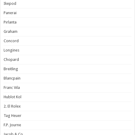
Ikepod
Panerai
Pırlanta
Graham
Concord
Longines
Chopard
Breitling
Blancpain
Franc Vıla
Hublot Kol
2. El Rolex
Tag Heuer
F.P. Journe
Jacob & Co