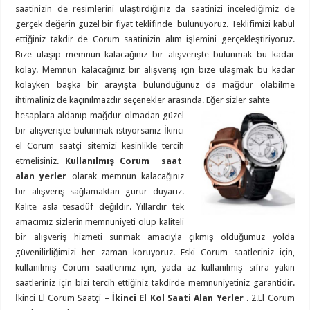
saatinizin de resimlerini ulaştırdığınız da saatinizi incelediğimiz de
gerçek değerin güzel bir fiyat teklifinde bulunuyoruz. Teklifimizi kabul
ettiğiniz takdir de Corum saatinizin alım işlemini gerçekleştiriyoruz.
Bize ulaşıp memnun kalacağınız bir alışverişte bulunmak bu kadar
kolay. Memnun kalacağınız bir alışveriş için bize ulaşmak bu kadar
kolayken başka bir arayışta bulunduğunuz da mağdur olabilme
ihtimaliniz de kaçınılmazdır seçenekler arasında. Eğer sizler sahte
hesaplara aldanıp mağdur olmadan güzel
bir alışverişte bulunmak istiyorsanız İkinci
el Corum saatçi sitemizi kesinlikle tercih
etmelisiniz.
Kullanılmış Corum saat
alan yerler
olarak memnun kalacağınız
bir alışveriş sağlamaktan gurur duyarız.
Kalite asla tesadüf değildir. Yıllardır tek
amacımız sizlerin memnuniyeti olup kaliteli
bir alışveriş hizmeti sunmak amacıyla çıkmış olduğumuz yolda
güvenilirliğimizi her zaman koruyoruz. Eski Corum saatleriniz için,
kullanılmış Corum saatleriniz için, yada az kullanılmış sıfıra yakın
saatleriniz için bizi tercih ettiğiniz takdirde memnuniyetiniz garantidir.
İkinci El Corum Saatçi –
İkinci El Kol Saati Alan Yerler
. 2.El Corum