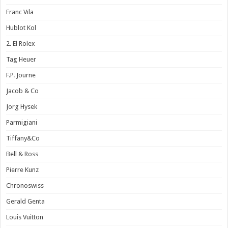
Franc Vıla
Hublot Kol
2. El Rolex
Tag Heuer
F.P. Journe
Jacob & Co
Jorg Hysek
Parmigiani
Tiffany&Co
Bell & Ross
Pierre Kunz
Chronoswiss
Gerald Genta
Louis Vuitton