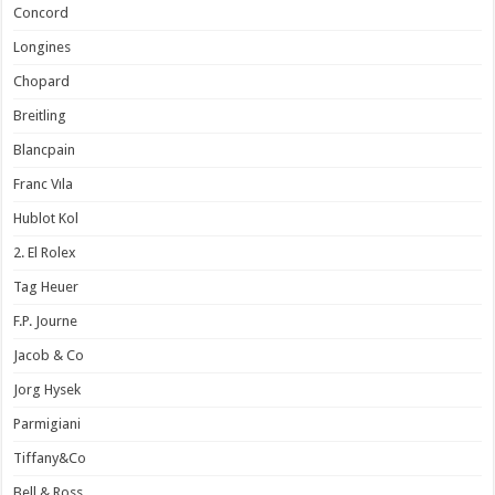
Concord
Longines
Chopard
Breitling
Blancpain
Franc Vıla
Hublot Kol
2. El Rolex
Tag Heuer
F.P. Journe
Jacob & Co
Jorg Hysek
Parmigiani
Tiffany&Co
Bell & Ross