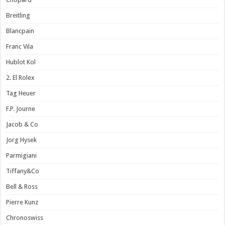
Breitling
Blancpain
Franc Vıla
Hublot Kol
2. El Rolex
Tag Heuer
F.P. Journe
Jacob & Co
Jorg Hysek
Parmigiani
Tiffany&Co
Bell & Ross
Pierre Kunz
Chronoswiss