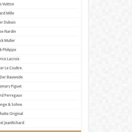
s Vuitton
ard Mille
er Dubuis
se Nardin
ck Muller
k Philippe
ice Lacroix
er Le Coultre
 Der Bauwede
emars Piguet
rd Perregaux
ange & Sohne
hutte Original
el JeanRichard