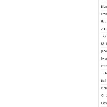
Blan
Fran
Hubl
2. E
Tag
F.P.
Jac
Jorg
Parm
Tif
Bell
Pier
Chr
Gera