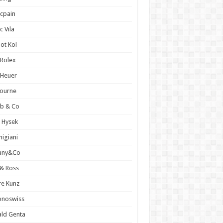
cpain
c Vıla
ot Kol
l Rolex
 Heuer
 Journe
ob & Co
 Hysek
igiani
fany&Co
 & Ross
re Kunz
onoswiss
ld Genta