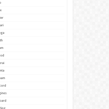
o
ex
ier
ari
ega
th
um
pod
rai
anta
ham
cord
gines
pard
tling