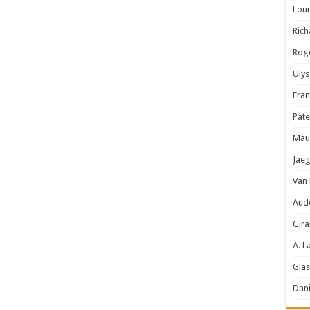
Loui
Rich
Rog
Ulys
Fran
Pate
Maur
Jaeg
Van
Aud
Gira
A. L
Glas
Dani