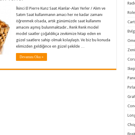
Rad
İkinci El Pierre Kunz Saat Alanlar-Alan Yerler / Alım ve
Rol
Satım Saat kullanmanın amacı her ne kadar zamanı
öğrenmek olsada, artık günümüzde saat kullanımı
Cart
amacını aşmış bulunmaktadır.. Renk Renk model
Bvlg
model saatler çoğaldıkça zevkimize hitap eden en
güzel saatlere sahip olmak kolaylaştı. Ve biz bu konuda
Om
elimizden geldiğince en güzel şekilde …
Zeni
Devamını Oku »
Cor
Ike
Pane
Pırl
Gra
Con
Lon
Cho
Brei