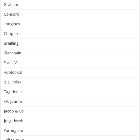
Graham
Concord
Longines
Chopard
Breitling
Blancpain
Franc Vıla
Hublot Kol
2. El Rolex
Tag Heuer
F.P. Journe
Jacob & Co
Jorg Hysek
Parmigiani