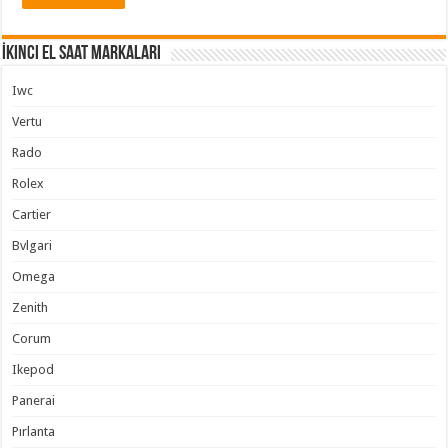
İkinci El Saat Markaları
Iwc
Vertu
Rado
Rolex
Cartier
Bvlgari
Omega
Zenith
Corum
Ikepod
Panerai
Pırlanta