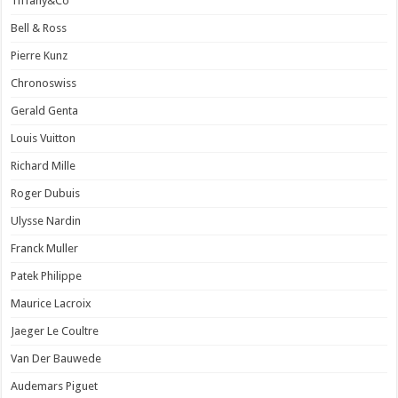
Tiffany&Co
Bell & Ross
Pierre Kunz
Chronoswiss
Gerald Genta
Louis Vuitton
Richard Mille
Roger Dubuis
Ulysse Nardin
Franck Muller
Patek Philippe
Maurice Lacroix
Jaeger Le Coultre
Van Der Bauwede
Audemars Piguet